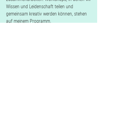
Wissen und Leidenschaft teilen und
gemeinsam kreativ werden können, stehen
auf meinem Programm.
2008-2023
Diplomrestauratorin
am Rautenstrauch-Joest-Museum, Köln
Anorganische Materialien
2005-2008
Freiberufliche Restauratorin
2001-2005
Studium der Restaurierung/Konservierung
von archäologischem Kulturgut
Impressum
/
Datenschutz
AGB