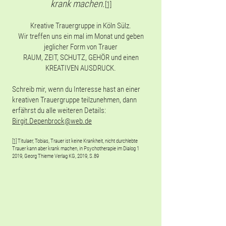
krank machen.
[1]
Kreative Trauergruppe in Köln Sülz.
Wir treffen uns ein mal im Monat und geben
jeglicher Form von Trauer
RAUM, ZEIT, SCHUTZ, GEHÖR und einen
KREATIVEN AUSDRUCK.
Schreib mir, wenn du Interesse hast an einer
kreativen Trauergruppe teilzunehmen, dann
erfährst du alle weiteren Details:
Birgit.Depenbrock@web.de
[1]
Titulaer, Tobias, Trauer ist keine Krankheit, nicht durchlebte
Trauer kann aber krank machen, in Psychotherapie im Dialog 1
2019, Georg Thieme Verlag KG, 2019, S.89