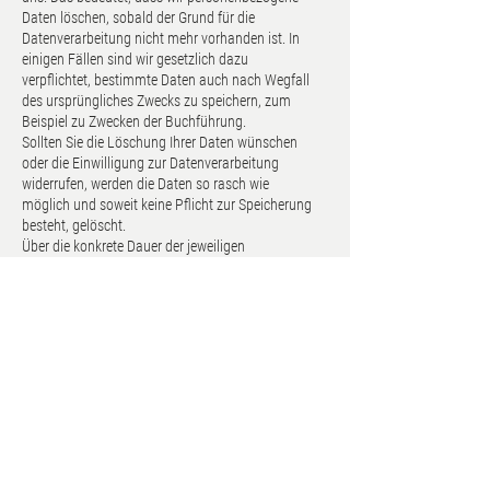
Daten löschen, sobald der Grund für die
Datenverarbeitung nicht mehr vorhanden ist. In
einigen Fällen sind wir gesetzlich dazu
verpflichtet, bestimmte Daten auch nach Wegfall
des ursprüngliches Zwecks zu speichern, zum
Beispiel zu Zwecken der Buchführung.
Sollten Sie die Löschung Ihrer Daten wünschen
oder die Einwilligung zur Datenverarbeitung
widerrufen, werden die Daten so rasch wie
möglich und soweit keine Pflicht zur Speicherung
besteht, gelöscht.
Über die konkrete Dauer der jeweiligen
Datenverarbeitung informieren wir Sie weiter
unten, sofern wir weitere Informationen dazu
haben.
Rechte laut Datenschutz-
Grundverordnung
Gemäß Artikel 13, 14 DSGVO informieren wir Sie
über die folgenden Rechte, die Ihnen zustehen,
damit es zu einer fairen und transparenten
Verarbeitung von Daten kommt:
Sie haben laut Artikel 15 DSGVO ein